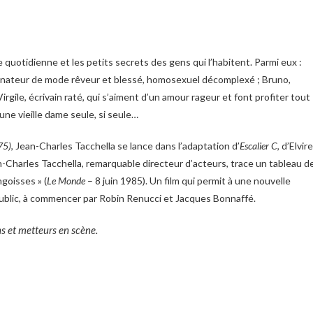
 quotidienne et les petits secrets des gens qui l’habitent. Parmi eux :
ssinateur de mode rêveur et blessé, homosexuel décomplexé ; Bruno,
gile, écrivain raté, qui s’aiment d’un amour rageur et font profiter tout
ne vieille dame seule, si seule…
75)
, Jean-Charles Tacchella se lance dans l’adaptation d’
Escalier C
, d’Elvire
-Charles Tacchella, remarquable directeur d’acteurs, trace un tableau d
ngoisses » (
Le Monde
– 8 juin 1985). Un film qui permit à une nouvelle
ublic, à commencer par Robin Renucci et Jacques Bonnaffé.
s et metteurs en scène.