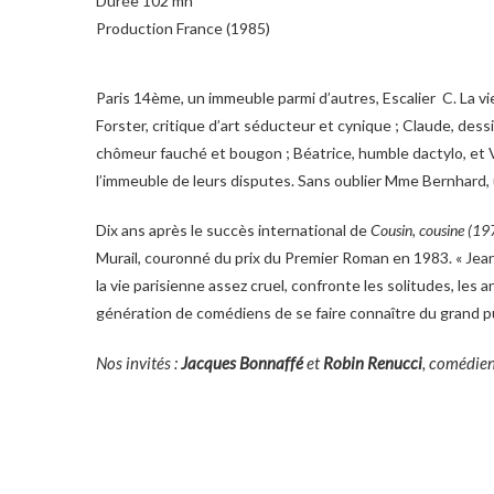
Durée 102 mn
Production France (1985)
Paris 14ème, un immeuble parmi d’autres, Escalier C. La vie
Forster, critique d’art séducteur et cynique ; Claude, de
chômeur fauché et bougon ; Béatrice, humble dactylo, et Vir
l’immeuble de leurs disputes. Sans oublier Mme Bernhard, u
Dix ans après le succès international de
Cousin, cousine (19
Murail, couronné du prix du Premier Roman en 1983. « Jean
la vie parisienne assez cruel, confronte les solitudes, les a
génération de comédiens de se faire connaître du grand p
Nos invités :
Jacques Bonnaffé
et
Robin Renucci
, comédien