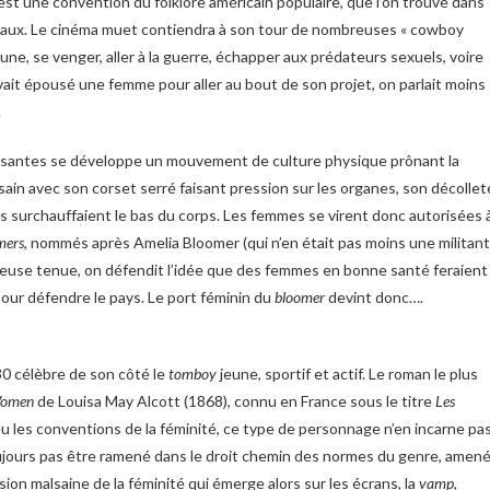
st une convention du folklore américain populaire, que l’on trouve dans
rnaux. Le cinéma muet contiendra à son tour de nombreuses « cowboy
rtune, se venger, aller à la guerre, échapper aux prédateurs sexuels, voire
ait épousé une femme pour aller au bout de son projet, on parlait moins
.
oissantes se développe un mouvement de culture physique prônant la
 sain avec son corset serré faisant pression sur les organes, son décollet
s surchauffaient le bas du corps. Les femmes se virent donc autorisées 
mers
, nommés après Amelia Bloomer (qui n’en était pas moins une militan
teuse tenue, on défendit l’idée que des femmes en bonne santé feraient
 pour défendre le pays. Le port féminin du
bloomer
devint donc….
0 célèbre de son côté le
tomboy
jeune, sportif et actif. Le roman le plus
Women
de Louisa May Alcott (1868), connu en France sous le titre
Les
eu les conventions de la féminité, ce type de personnage n’en incarne pa
t toujours pas être ramené dans le droit chemin des normes du genre, amen
sion malsaine de la féminité qui émerge alors sur les écrans, la
vamp
,