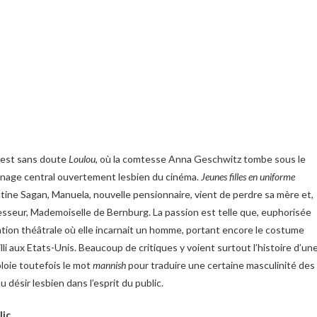
e est sans doute
Loulou
, où la comtesse Anna Geschwitz tombe sous le
onnage central ouvertement lesbien du cinéma.
Jeunes filles en uniforme
tine Sagan, Manuela, nouvelle pensionnaire, vient de perdre sa mère et,
seur, Mademoiselle de Bernburg. La passion est telle que, euphorisée
ntation théâtrale où elle incarnait un homme, portant encore le costume
lli aux Etats-Unis. Beaucoup de critiques y voient surtout l’histoire d’un
ploie toutefois le mot
mannish
pour traduire une certaine masculinité des
désir lesbien dans l’esprit du public.
lic