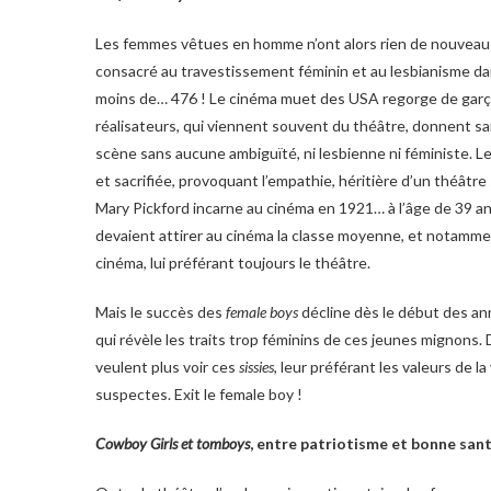
Les femmes vêtues en homme n’ont alors rien de nouveau d
consacré au travestissement féminin et au lesbianisme da
moins de… 476 ! Le cinéma muet des USA regorge de garço
réalisateurs, qui viennent souvent du théâtre, donnent sa
scène sans aucune ambiguïté, ni lesbienne ni féministe. L
et sacrifiée, provoquant l’empathie, héritière d’un théât
Mary Pickford incarne au cinéma en 1921… à l’âge de 39 a
devaient attirer au cinéma la classe moyenne, et notamment
cinéma, lui préférant toujours le théâtre.
Mais le succès des
female boys
décline dès le début des ann
qui révèle les traits trop féminins de ces jeunes mignons.
veulent plus voir ces
sissies
, leur préférant les valeurs de l
suspectes. Exit le female boy !
Cowboy Girls et tomboys
, entre patriotisme et bonne san