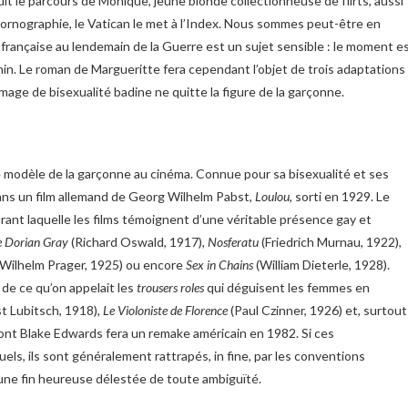
uit le parcours de Monique, jeune blonde collectionneuse de flirts, aussi
pornographie, le Vatican le met à l’Index. Nous sommes peut-être en
 française au lendemain de la Guerre est un sujet sensible : le moment e
inin. Le roman de Margueritte fera cependant l’objet de trois adaptations
ge de bisexualité badine ne quitte la figure de la garçonne.
 modèle de la garçonne au cinéma. Connue pour sa bisexualité et ses
 dans un film allemand de Georg Wilhelm Pabst,
Loulou
, sorti en 1929. Le
ant laquelle les films témoignent d’une véritable présence gay et
e Dorian Gray
(Richard Oswald, 1917),
Nosferatu
(Friedrich Murnau, 1922),
Wilhelm Prager, 1925) ou encore
Sex in Chains
(William Dieterle, 1928).
de ce qu’on appelait les
trousers roles
qui déguisent les femmes en
t Lubitsch, 1918),
Le Violoniste de Florence
(Paul Czinner, 1926) et, surtout
ont Blake Edwards fera un remake américain en 1982. Si ces
s, ils sont généralement rattrapés, in fine, par les conventions
 une fin heureuse délestée de toute ambiguïté.