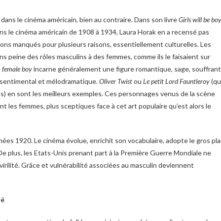
ans le cinéma américain, bien au contraire. Dans son livre
Girls will be bo
ns le cinéma américain de 1908 à 1934, Laura Horak en a recensé pas
ns manqués pour plusieurs raisons, essentiellement culturelles. Les
ns peine des rôles masculins à des femmes, comme ils le faisaient sur
e
female boy
incarne généralement une figure romantique, sage, souffran
re sentimental et mélodramatique.
Oliver Twist
ou
Le petit Lord Fauntleroy
(q
ns) en sont les meilleurs exemples. Ces personnages venus de la scène
 les femmes, plus sceptiques face à cet art populaire qu’est alors le
ées 1920. Le cinéma évolue, enrichit son vocabulaire, adopte le gros pl
 De plus, les Etats-Unis prenant part à la Première Guerre Mondiale ne
a virilité. Grâce et vulnérabilité associées au masculin deviennent
té