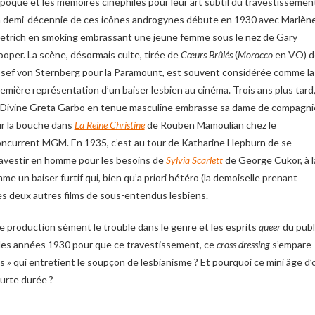
époque et les mémoires cinéphiles pour leur art subtil du travestissemen
a demi-décennie de ces icônes androgynes débute en 1930 avec Marlèn
etrich en smoking embrassant une jeune femme sous le nez de Gary
oper. La scène, désormais culte, tirée de
Cœurs Brûlés
(
Morocco
en VO) d
sef von Sternberg pour la Paramount, est souvent considérée comme la
emière représentation d’un baiser lesbien au cinéma. Trois ans plus tard
 Divine Greta Garbo en tenue masculine embrasse sa dame de compagni
r la bouche dans
La Reine Christine
de Rouben Mamoulian chez le
ncurrent MGM. En 1935, c’est au tour de Katharine Hepburn de se
avestir en homme pour les besoins de
Sylvia Scarlett
de George Cukor, à l
un baiser furtif qui, bien qu’a priori hétéro (la demoiselle prenant
es deux autres films de sous-entendus lesbiens.
 de production sèment le trouble dans le genre et les esprits
queer
du publ
 des années 1930 pour que ce travestissement, ce
cross dressing
s’empare
s » qui entretient le soupçon de lesbianisme ? Et pourquoi ce mini âge d’
ourte durée ?