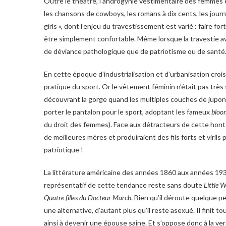
Outre le théâtre, l’androgynie vestimentaire des femmes e
les chansons de cowboys, les romans à dix cents, les jou
girls », dont l’enjeu du travestissement est varié : faire fo
être simplement confortable. Même lorsque la travestie av
de déviance pathologique que de patriotisme ou de santé
En cette époque d’industrialisation et d’urbanisation cr
pratique du sport. Or le vêtement féminin n’était pas très
découvrant la gorge quand les multiples couches de jupon
porter le pantalon pour le sport, adoptant les fameux
bloo
du droit des femmes). Face aux détracteurs de cette hon
de meilleures mères et produiraient des fils forts et virils
patriotique !
La littérature américaine des années 1860 aux années 193
représentatif de cette tendance reste sans doute
Little 
Quatre filles du Docteur March
. Bien qu’il déroute quelque p
une alternative, d’autant plus qu’il reste asexué. Il fini
ainsi à devenir une épouse saine. Et s’oppose donc à la ver