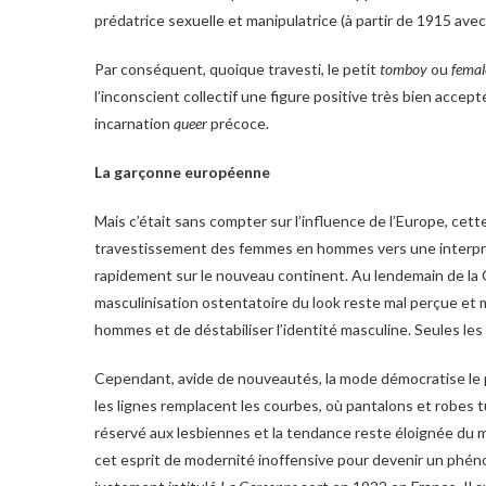
prédatrice sexuelle et manipulatrice (à partir de 1915 ave
Par conséquent, quoique travesti, le petit
tomboy
ou
femal
l’inconscient collectif une figure positive très bien accepté
incarnation
queer
précoce.
La garçonne européenne
Mais c’était sans compter sur l’influence de l’Europe, ce
travestissement des femmes en hommes vers une interpr
rapidement sur le nouveau continent. Au lendemain de la 
masculinisation ostentatoire du look reste mal perçue et m
hommes et de déstabiliser l’identité masculine. Seules le
Cependant, avide de nouveautés, la mode démocratise le pa
les lignes remplacent les courbes, où pantalons et robes tu
réservé aux lesbiennes et la tendance reste éloignée du 
cet esprit de modernité inoffensive pour devenir un phé