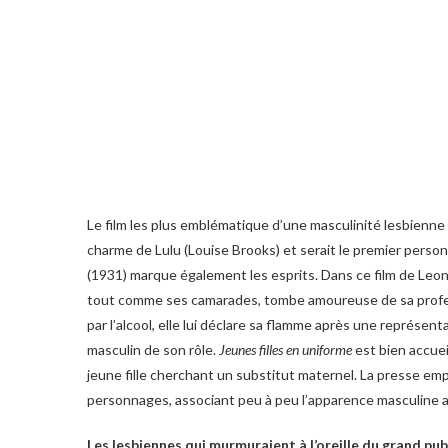
Le film les plus emblématique d’une masculinité lesbienn
charme de Lulu (Louise Brooks) et serait le premier pers
(1931) marque également les esprits. Dans ce film de Leon
tout comme ses camarades, tombe amoureuse de sa profes
par l’alcool, elle lui déclare sa flamme après une représe
masculin de son rôle.
Jeunes filles en uniforme
est bien accuei
jeune fille cherchant un substitut maternel. La presse em
personnages, associant peu à peu l’apparence masculine au 
Les lesbiennes qui murmuraient à l’oreille du grand pub