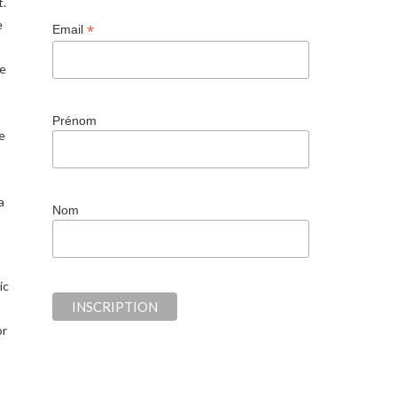
t.
e
*
Email
e
,
Prénom
e
a
Nom
ic
or