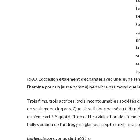
l’
L
Di
Co
Jo
pr
la
su
co
tr
RKO. L’occasion également d’échanger avec une jeune femme 
l’héroïne pour un jeune homme) n’en vibre pas moins que l
Trois films, trois actrices, trois incontournables sociétés
en seulement cinq ans. Que s’est-il donc passé au début
du 7ème art ? A quoi doit-on cette « virilisation des femme
hollywoodien de l’androgynie glamour crypto fut-il de si c
Les female boys
venus du théâtre