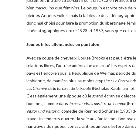
justement intitulé
La Garçonne
sort en 1922 en France. Il s
bien masculins que féminins. Le bouquin est vite taxé de 
pleines Années Folles, mais la faiblesse de la démographie
donc mal choisi pour faire la promotion du libertinage fém
cinématographiques entre 1923 et 1957, sans que cette ima
Jeunes filles allemandes en pantalon
Avec sa coupe de cheveux, Louise Brooks est peut-être le
relations libres, l’actrice américaine a marqué les esprits
pays est encore sous la République de Weimar, période dur
lesbienne, de manière plus ou moins cryptée :
Le Portrait d
Les Chemins de la force et de la beauté
(Nicholas Kaufmann et 
C’est également une époque où le grand écran se délecte 
hommes, comme dans
Je ne voudrais pas être un homme
(Erns
Viktor und Viktoria
, comédie de Reinhold Schünzel (1933) d
travestissements ouvrent la voie aux fantasmes homosexuel
narratives de rigueur, consacrant les amours hétéro dans