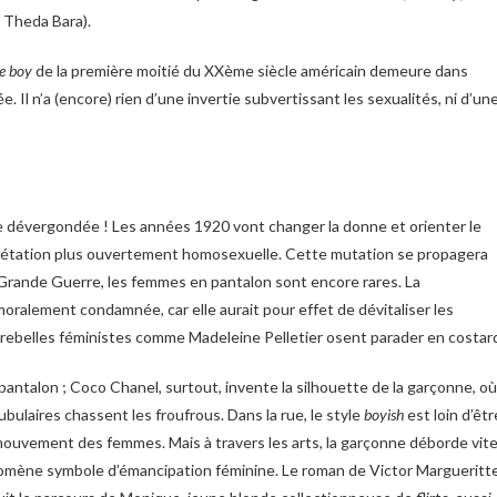
c Theda Bara).
e boy
de la première moitié du XXème siècle américain demeure dans
e. Il n’a (encore) rien d’une invertie subvertissant les sexualités, ni d’un
tte dévergondée ! Les années 1920 vont changer la donne et orienter le
étation plus ouvertement homosexuelle. Cette mutation se propagera
Grande Guerre, les femmes en pantalon sont encore rares. La
oralement condamnée, car elle aurait pour effet de dévitaliser les
s rebelles féministes comme Madeleine Pelletier osent parader en costar
ntalon ; Coco Chanel, surtout, invente la silhouette de la garçonne, où
bulaires chassent les froufrous. Dans la rue, le style
boyish
est loin d’êtr
mouvement des femmes. Mais à travers les arts, la garçonne déborde vit
nomène symbole d’émancipation féminine. Le roman de Victor Margueritt