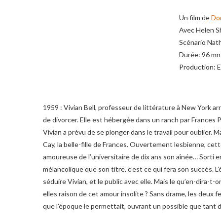
Un film de
Do
Avec Helen Sh
Scénario Nath
Durée: 96 mn
Production: 
1959 : Vivian Bell, professeur de littérature à New York a
de divorcer. Elle est hébergée dans un ranch par Frances P
Vivian a prévu de se plonger dans le travail pour oublier. Ma
Cay, la belle-fille de Frances. Ouvertement lesbienne, cet
amoureuse de l’universitaire de dix ans son aînée… Sorti 
mélancolique que son titre, c’est ce qui fera son succès. L
séduire Vivian, et le public avec elle. Mais le qu’en-dira-t
elles raison de cet amour insolite ? Sans drame, les deux f
que l’époque le permettait, ouvrant un possible que tant de