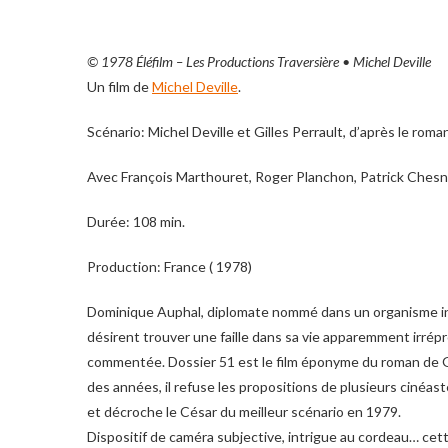
© 1978 Éléfilm – Les Productions Traversière • Michel Deville
Un film de
Michel Deville
.
Scénario: Michel Deville et Gilles Perrault, d’après le roma
Avec François Marthouret, Roger Planchon, Patrick Chesn
Durée: 108 min.
Production: France ( 1978)
Dominique Auphal, diplomate nommé dans un organisme inter
désirent trouver une faille dans sa vie apparemment irrépro
commentée. Dossier 51 est le film éponyme du roman de Gil
des années, il refuse les propositions de plusieurs cinéastes
et décroche le César du meilleur scénario en 1979.
Dispositif de caméra subjective, intrigue au cordeau… cet