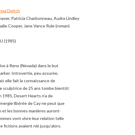
nna Deitch
aver, Patricia Charbonneau, Audra Lindley
alie Cooper, Jane Vance Rule (roman)
EU (1985)
rrive à Reno (Nevada) dans le but
arker. Introvertie, peu assurée,
is elle fait la connaissance de
te sculptrice de 25 ans tombe bientôt
en 1985, Desert Hearts n’a de
’énergie libérée de Cay ne peut que
-on et les bonnes manières auront-
emmes vont vivre leur relation telle
 fictions avaient nié jusqu’alors.