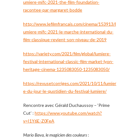
umiere-mifc-2021-the-film-foundation-
racontee-par-margaret-bodde
http://www.lefilmfrancais.com/cinema/153913/l
umiere-mifc-2021-le-marche-international-du-
film-classique-revient-son-niveau-de-2019
https://variety.com/2021/film/global/lumiere-
festival-international-classic-film-market-lyon-
heritage-cinema-1235083050-1235083050/
https://revusetcorriges.com/2021/10/11/lumier
e-du-jour-le-quotidien-du-festival-lumiere/
Rencontre avec Gérald Duchaussoy – ‘Prime
Cut’ :
https://www.youtube.com/watch?
v=I1Y6E-Z0FeA
Mario Bava, le magicien des couleurs
: