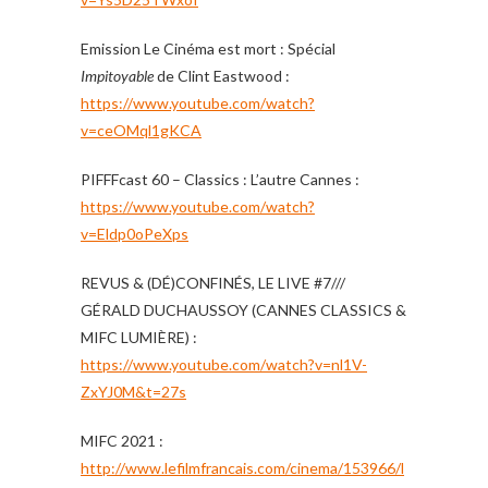
Emission Le Cinéma est mort : Spécial
Impitoyable
de Clint Eastwood :
https://www.youtube.com/watch?
v=ceOMql1gKCA
PIFFFcast 60 – Classics : L’autre Cannes :
https://www.youtube.com/watch?
v=Eldp0oPeXps
REVUS & (DÉ)CONFINÉS, LE LIVE #7///
GÉRALD DUCHAUSSOY (CANNES CLASSICS &
MIFC LUMIÈRE) :
https://www.youtube.com/watch?v=nl1V-
ZxYJ0M&t=27s
MIFC 2021 :
http://www.lefilmfrancais.com/cinema/153966/l