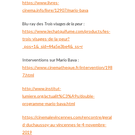
https://www.livres-
cinema.info/livre/12907/mario-bava
Blu-ray des
Trois visages de la peur
:
https://www.lechatquifume.com/products/les-
trois-visages-de-la-peur?
_pos=1&_sid=44a5e3be4&_ss=r
Interventions sur Mario Bava :
https://www.cinematheque.fr/intervention/198
7.html
http://www.institut-
lumiere.org/actualit%C3%A9s/double-
programme-mario-bava.html
https://cinemalevincennes.com/rencontre/geral
d-duchaussoy-au-vincennes-le-4-novembre-
2019