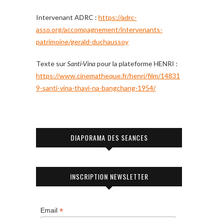
Intervenant ADRC :
https://adrc-
asso.org/accompagnement/intervenants-
patrimoine/gerald-duchaussoy
Texte sur
Santi-Vina
pour la plateforme HENRI :
https://www.cinematheque.fr/henri/film/14831
9-santi-vina-thavi-na-bangchang-1954/
DIAPORAMA DES SEANCES
INSCRIPTION NEWSLETTER
*
Email