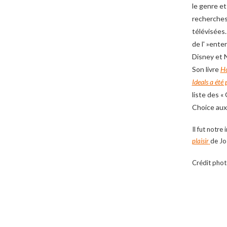
le genre et
recherches 
télévisées.
de l' »ent
Disney et 
Son livre
Ho
Ideals a été 
liste des 
Choice aux
Il fut notr
plaisir
de Jo
Crédit phot