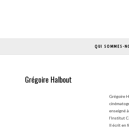
Skip
to
content
QUI SOMMES-N
Grégoire Halbout
Grégoire H
cinématogra
enseigné à 
l’Institut 
Il écrit en