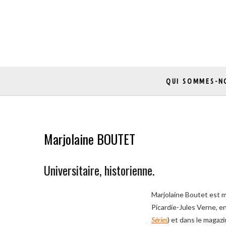
Skip
to
content
QUI SOMMES-N
Marjolaine BOUTET
Universitaire, historienne.
Marjolaine Boutet est m
Picardie-Jules Verne, e
Séries
) et dans le magazi