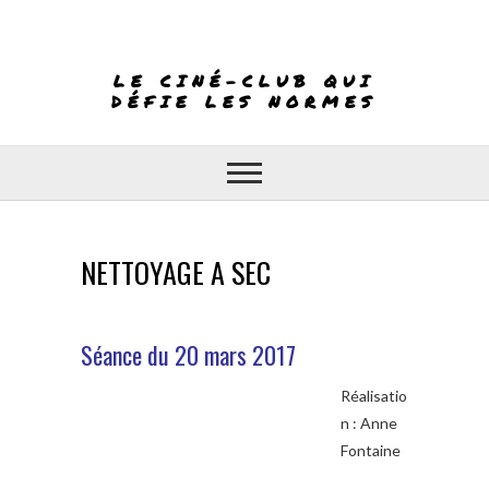
Skip
to
content
LE CINÉ-CLUB QUI
DÉFIE LES NORMES
NETTOYAGE A SEC
Séance du 20
mars
2
017
Réalisatio
n : Anne
Fontaine