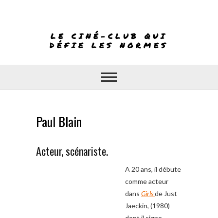
Skip
to
content
LE CINÉ-CLUB QUI
DÉFIE LES NORMES
Paul Blain
Acteur, scénariste.
A 20 ans, il débute
comme acteur
dans
Girls
de Just
Jaeckin, (1980)
dont il signe