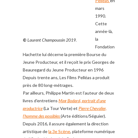
Pelléas
en
mars
1990.
Cette
année-là,
la
©
Laurent Champoussin 2019.
Fondation
Hachette lui décerne la première Bourse du
Jeune Producteur, et il reçoit le prix Georges de
Beauregard du Jeune Producteur en 1996
Depuis trente ans, Les Films Pelléas a produit
près de 80 long-métrages.
Par ailleurs, Philippe Martin est l’auteur de deux
livres d’entretiens
Mag Bodard, portrait d’une
productrice
(La Tour Verte) et
Pierre Chevalier,
l’homme des possibles
(Arte éditions/Séguier).
Depuis 2016, il assure également la direction
artistique de
la 3e Scène
, plateforme numérique