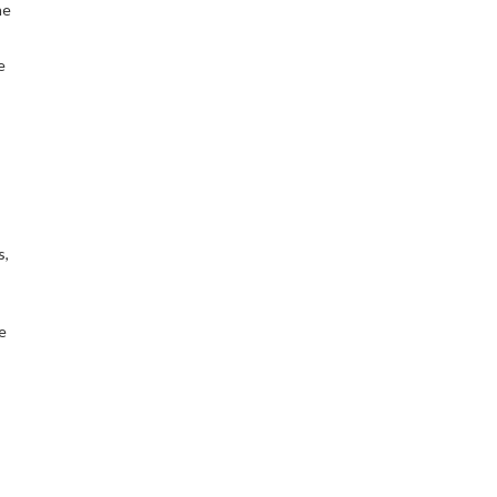
ne
e
s,
e