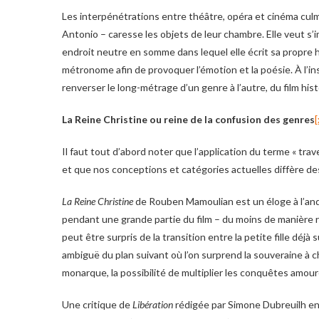
Les interpénétrations entre théâtre, opéra et cinéma culm
Antonio – caresse les objets de leur chambre. Elle veut s’i
endroit neutre en somme dans lequel elle écrit sa propre his
métronome afin de provoquer l’émotion et la poésie. À l’ins
renverser le long-métrage d’un genre à l’autre, du film hi
La Reine Christine ou reine de la confusion des genres
[
Il faut tout d’abord noter que l’application du terme « tra
et que nos conceptions et catégories actuelles diffère d
La Reine Christine
de Rouben Mamoulian est un éloge à l’and
pendant une grande partie du film – du moins de manière 
peut être surpris de la transition entre la petite fille déj
ambiguë du plan suivant où l’on surprend la souveraine à che
monarque, la possibilité de multiplier les conquêtes amo
Une critique de
Libération
rédigée par Simone Dubreuilh en 