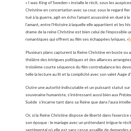
« I was King of Sweden » installe le récit, sous les auspic
Christine en concertation avec sa cour, sous le regard fie
tué à la guerre, agit en écho l’amant assassiné en duel à la 
l’amant, entre l’Histoire à laquelle elle appartient et les h
drame de la reine Christine est bien celui de l’impossible 
romantiques qui offrent au film ses échappées lyriques. »
[
Plusieurs plans capturent la Reine Christine en buste ou au
théâtre des intrigues politiques et des alliances arrangé
troisième courte séquence du film contrebalance les devoi
telle la lecture au lit et la complicité avec son valet Aage d
Outre une autorité indiscutable et un puissant statut sur 
souveraine humaniste, s’intéressant aussi bien aux
Précieu
Suède s’incarne tant dans sa Reine que dans l’aura intellect
Or, si la Reine Christine dispose de liberté dans l’exercic
son époque : le mariage avec un prétendant irrigue le récit
sentimental où elle est sans cesse assaillie de demandes e