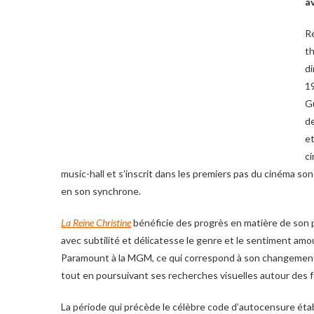
av
Ré
th
di
19
Gu
de
et
c
music-hall et s’inscrit dans les premiers pas du cinéma so
en son synchrone.
La Reine Christine
bénéficie des progrès en matière de son 
avec subtilité et délicatesse le genre et le sentiment amo
Paramount à la MGM, ce qui correspond à son changement de s
tout en poursuivant ses recherches visuelles autour des 
La période qui précède le célèbre code d’autocensure étab