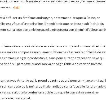
e qui porte en soi la magie et le secret des deux sexes ; femme et jeune
ssession. »
[xii]
 à diffuser un érotisme androgyne, notamment lorsque la Reine, en
e, est vêtue d’une crinoline. Il semblerait que ce baiser soit le fruit du
ment sur la joue son amie lorsqu’elle effectuera son chemin d’adieux aprè
oblème ni aucune résistance au sein de sa cour ; c’est comme si celui-ci
i une assemblée composée uniquement d’hommes. En revêtant l’habit de se
alle comme un égal incontestable, sans pour autant effacer son sexe qui
n’y a donc nul paradoxe quand son valet Aage l’aide à se vêtir en homme,
ontre avec Antonio qui la prend de prime abord pour un « garçon » à qui i
 son carrosse de la neige. Le thaler indique sur la face pile l’androgynie 
 genre, s’ajoute la confusion sociale puisque le travestissement ne
ssi celle d’un statut.