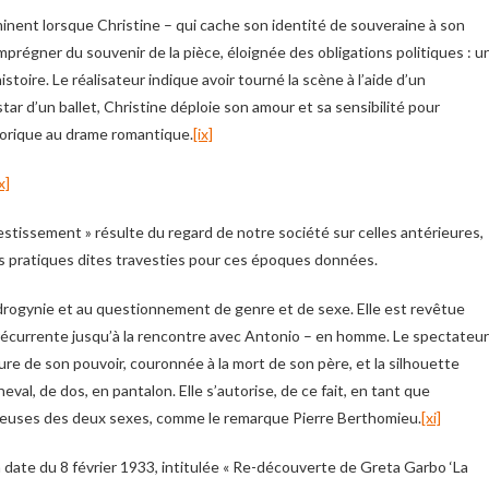
inent lorsque Christine – qui cache son identité de souveraine à son
mprégner du souvenir de la pièce, éloignée des obligations politiques : u
toire. Le réalisateur indique avoir tourné la scène à l’aide d’un
tar d’un ballet, Christine déploie son amour et sa sensibilité pour
storique au drame romantique.
[ix]
x]
vestissement » résulte du regard de notre société sur celles antérieures,
es pratiques dites travesties pour ces époques données.
rogynie et au questionnement de genre et de sexe. Elle est revêtue
récurrente jusqu’à la rencontre avec Antonio – en homme. Le spectateur
à sure de son pouvoir, couronnée à la mort de son père, et la silhouette
val, de dos, en pantalon. Elle s’autorise, de ce fait, en tant que
ureuses des deux sexes, comme le remarque Pierre Berthomieu.
[xi]
date du 8 février 1933, intitulée « Re-découverte de Greta Garbo ‘La