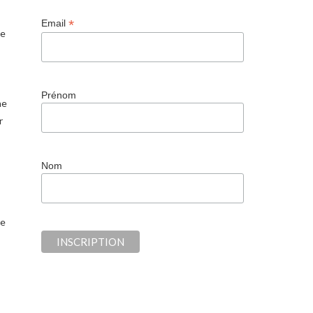
*
Email
ce
Prénom
ne
r
Nom
ge