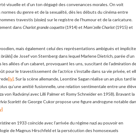
berté visuelle et d’un ton dégagé des convenances morales. On voit
 normes du genre et de la sexualité, dès les débuts du cinéma entre
hommes travestis (
sissies
) sur le registre de l’humour et de la caricature.
ssement dans
Charlot grande coquette
(1914) et
Mam’zelle Charlot
(1915) et
oodien, mais également celui des représentations ambiguës et implicite
 brûlés
] de Josef von Sternberg dans lequel Marlene Dietrich, parée d’un
s allées d’un cabaret, provoquant les uns, suscitant de l’admiration d
 pour le travestissement de l’actrice s’installe dans sa vie privée, et el
Frede
[iv]
. Sur la scène allemande, Leontine Sagan réalise un an plus tard le
plus qu’une amitié fusionnelle, une relation sentimentale entre une élèv
a von Radványi avec Lilli Palmer et Romy Schneider en 1958). Bravant la
lvia Scarlett
de George Cukor propose une figure androgyne notable da
v]
ristine
en 1933 coïncide avec l’arrivée du régime nazi au pouvoir en
xologie de Magnus Hirschfeld et la persécution des homosexuels