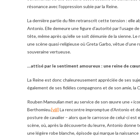
résonance avec l’oppression subie par la Reine.
La dernière partie du film retranscrit cette tension : elle
Antonio. Elle demeure une figure d’autorité par l’usage d
tête, même après qu’elle se soit démunie de la sienne. Le r
une scène quasi-religieuse où Greta Garbo, vêtue d’une r
souveraine vertueuse.
…attisé par le sentiment amoureux : une reine de cœu
La Reine est donc chaleureusement appréciée de ses sujets
également de ses fidèles compagnons et de son amie, la
Rouben Mamoulian met au service de son œuvre une « icon
Berthomieu.
[viii]
La rencontre impromptue d’Antonio et de 
posture de cavalier – alors que le carrosse de celui-ci est 
scène, où, après la découverte du leurre, Antonio donne t
une légère robe blanche, épisode qui marque la naissance 