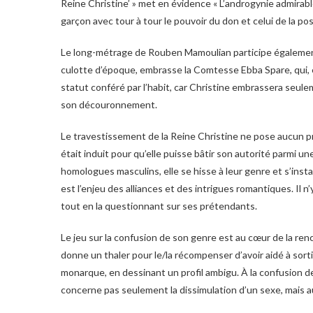
Reine Christine’ » met en évidence « L’androgynie admirabl
garçon avec tour à tour le pouvoir du don et celui de la po
Le long-métrage de Rouben Mamoulian participe également
culotte d’époque, embrasse la Comtesse Ebba Spare, qui, ell
statut conféré par l’habit, car Christine embrassera seule
son découronnement.
Le travestissement de la Reine Christine ne pose aucun pr
était induit pour qu’elle puisse bâtir son autorité parm
homologues masculins, elle se hisse à leur genre et s’inst
est l’enjeu des alliances et des intrigues romantiques. Il 
tout en la questionnant sur ses prétendants.
Le jeu sur la confusion de son genre est au cœur de la renc
donne un thaler pour le/la récompenser d’avoir aidé à sortir
monarque, en dessinant un profil ambigu. À la confusion de
concerne pas seulement la dissimulation d’un sexe, mais au