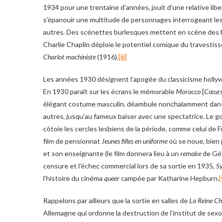
1934 pour une trentaine d’années, jouit d’une relative li
s’épanouir une multitude de personnages interrogeant les
autres. Des scénettes burlesques mettent en scène des 
Charlie Chaplin déploie le potentiel comique du travesti
Charlot machiniste
(1916).
[iii]
Les années 1930 désignent l’apogée du classicisme hollyw
En 1930 paraît sur les écrans le mémorable
Morocco
[
Cœurs
élégant costume masculin, déambule nonchalamment dans le
autres, jusqu’au fameux baiser avec une spectatrice. Le goût
côtoie les cercles lesbiens de la période, comme celui de 
film de pensionnat
Jeunes filles en uniforme
où se noue, bien 
et son enseignante (le film donnera lieu à un
remake
de Géz
censure et l’échec commercial lors de sa sortie en 1935,
Sy
l’histoire du cinéma
queer
campée par Katharine Hepburn.
[
Rappelons par ailleurs que la sortie en salles de
La Reine Ch
Allemagne qui ordonne la destruction de l’institut de se