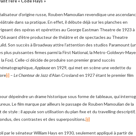
ant l’ère « Code Hays »
alisateur d’origine russe, Rouben Mamoulian revendique une ascendan
éâtrale dans sa pratique. En effet, il débute déjà sur les planches en
rigeant des opéras et opérettes au George Eastman Theatre de 1923 à
26 avant d’être producteur de théâtre et de spectacles au Theatre
ild. Son succès à Broadway attire l’attention des studios Paramount (u
s plus puissantes firmes parmi la First National, la Metro-Goldwyn-Maye
 la Fox). Celle-ci décide de produire son premier grand succès
inématographique,
Applause
en 1929, qui met en scène une vedette du
nore
[i]
–
Le Chanteur de Jazz
d’Alan Crosland en 1927 étant le premier film
pour dépeindre un drame historique sous forme de tableaux, qui interro
ureux. Le film marque par ailleurs le passage de Rouben Mamoulian de la
tyle : il appuie son utilisation du plan fixe et du travelling descriptif,
fondus, des contrastes et des superpositions.
[ii]
li par le sénateur William Hays en 1930, seulement appliqué à partir de