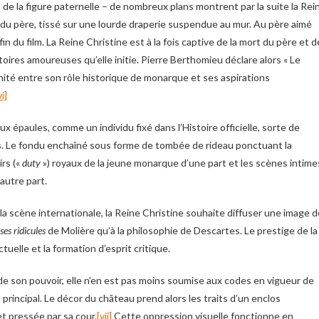
es de la figure paternelle – de nombreux plans montrent par la suite la Rei
r du père, tissé sur une lourde draperie suspendue au mur. Au père aimé
fin du film. La Reine Christine est à la fois captive de la mort du père et d
istoires amoureuses qu’elle initie. Pierre Berthomieu déclare alors « Le
unité entre son rôle historique de monarque et ses aspirations
vi]
x épaules, comme un individu fixé dans l’Histoire officielle, sorte de
es. Le fondu enchaîné sous forme de tombée de rideau ponctuant la
rs («
duty
») royaux de la jeune monarque d’une part et les scènes intime
’autre part.
la scène internationale, la Reine Christine souhaite diffuser une image d
ses ridicules
de Molière qu’à la philosophie de Descartes. Le prestige de la
uelle et la formation d’esprit critique.
e de son pouvoir, elle n’en est pas moins soumise aux codes en vigueur de
 principal. Le décor du château prend alors les traits d’un enclos
t pressée par sa cour.
[vii]
Cette oppression visuelle fonctionne en