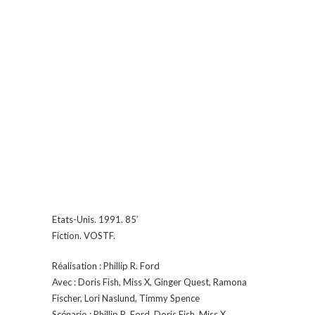
Etats-Unis. 1991. 85’
Fiction. VOSTF.
Réalisation : Phillip R. Ford
Avec : Doris Fish, Miss X, Ginger Quest, Ramona
Fischer, Lori Naslund, Timmy Spence
Scénario : Phillip R. Ford, Doris Fish, Miss X