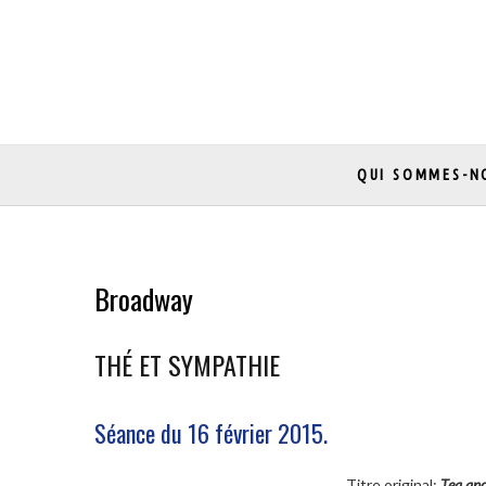
Skip
to
content
QUI SOMMES-N
Broadway
THÉ ET SYMPATHIE
Séance du 16 février 2015.
Titre original:
Tea an