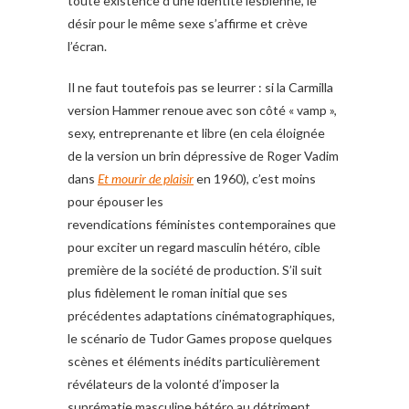
toute existence d’une identité lesbienne, le
désir pour le même sexe s’affirme et crève
l’écran.
Il ne faut toutefois pas se leurrer : si la Carmilla
version Hammer renoue avec son côté « vamp »,
sexy, entreprenante et libre (en cela éloignée
de la version un brin dépressive de Roger Vadim
dans
Et mourir de plaisir
en 1960), c’est moins
pour épouser les
revendications féministes contemporaines que
pour exciter un regard masculin hétéro, cible
première de la société de production. S’il suit
plus fidèlement le roman initial que ses
précédentes adaptations cinématographiques,
le scénario de Tudor Games propose quelques
scènes et éléments inédits particulièrement
révélateurs de la volonté d’imposer la
suprématie masculine hétéro au détriment