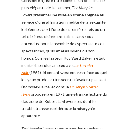
Considéré à juste titre comme l’un des films les
plus élégants de la Hammer,
The Vampire
Lovers
présente une mise en scène soignée au
service d’une affirmation inédite de la sexualité
lesbienne : c’est l’une des premières fois qu’un
tel désir est clairement lisible, sans sous-
entendus, pour l’ensemble des spectateurs et
spectatrices, qu’ils et elles soient ou non
homos. Son réalisateur, Roy Ward Baker, s’était
montré bien plus ambigu avec
Le Cavalier
Noir
(1961), étonnant western
queer
face auquel
les yeux prudes et innocents n’avaient pas saisi
l’homosexualité, et dont le
Dr. Jekyll & Sister
Hyde
proposera en 1971 une étrange lecture du
classique de Robert L. Stevenson, dont le
trouble transsexuel déroute la misogynie
apparente.
The Vampire Lovers
, renoue avec les penchants