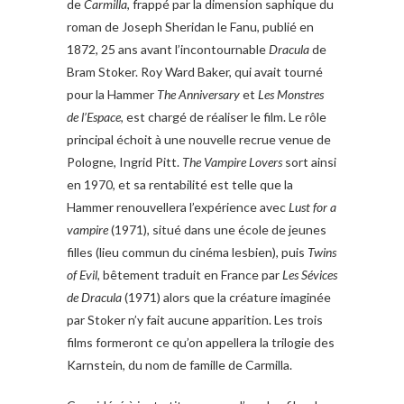
de
Carmilla
, frappé par la dimension saphique du
roman de Joseph Sheridan le Fanu, publié en
1872, 25 ans avant l’incontournable
Dracula
de
Bram Stoker. Roy Ward Baker, qui avait tourné
pour la Hammer
The Anniversary
et
Les Monstres
de l’Espace
, est chargé de réaliser le film. Le rôle
principal échoit à une nouvelle recrue venue de
Pologne, Ingrid Pitt.
The Vampire Lovers
sort ainsi
en 1970, et sa rentabilité est telle que la
Hammer renouvellera l’expérience avec
Lust for a
vampire
(1971), situé dans une école de jeunes
filles (lieu commun du cinéma lesbien), puis
Twins
of Evil
, bêtement traduit en France par
Les Sévices
de Dracula
(1971) alors que la créature imaginée
par Stoker n’y fait aucune apparition. Les trois
films formeront ce qu’on appellera la trilogie des
Karnstein, du nom de famille de Carmilla.