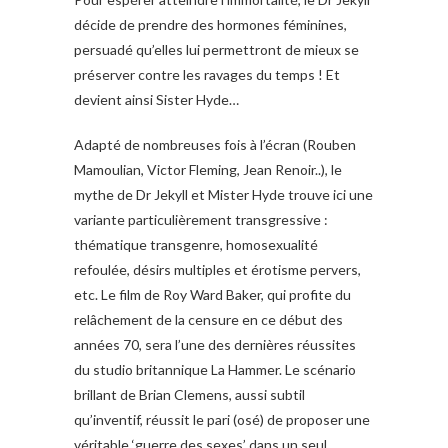
décide de prendre des hormones féminines,
persuadé qu’elles lui permettront de mieux se
préserver contre les ravages du temps ! Et
devient ainsi Sister Hyde…
Adapté de nombreuses fois à l’écran (Rouben
Mamoulian, Victor Fleming, Jean Renoir..), le
mythe de Dr Jekyll et Mister Hyde trouve ici une
variante particulièrement transgressive :
thématique transgenre, homosexualité
refoulée, désirs multiples et érotisme pervers,
etc. Le film de Roy Ward Baker, qui profite du
relâchement de la censure en c
e début des
années 70, sera l’une des dernières réussites
du studio britannique La Hammer. Le scénario
brillant de Brian Clemens, aussi subtil
qu’inventif, réussit le pari (osé) de proposer une
véritable ‘guerre des sexes’ dans un seul