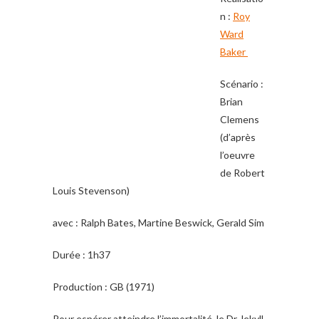
n :
Roy
Ward
Baker
Scénario :
Brian
Clemens
(d’après
l’oeuvre
de Robert
Louis Stevenson)
avec : Ralph Bates, Martine Beswick, Gerald Sim
Durée : 1h37
Production : GB (1971)
Pour espérer atteindre l’immortalité, le Dr Jekyll