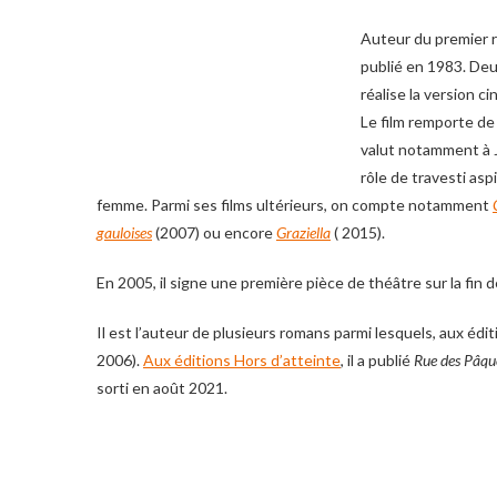
Auteur du premier r
publié en 1983. Deux
réalise la version 
Le film remporte d
valut notamment à J
rôle de travesti asp
femme. Parmi ses films ultérieurs, on compte notamment
gauloises
(2007) ou encore
Graziella
( 2015).
En 2005, il signe une première pièce de théâtre sur la fin d
Il est l’auteur de plusieurs romans parmi lesquels, aux éd
2006).
Aux éditions Hors d’atteinte
, il a publié
Rue des Pâqu
sorti en août 2021.