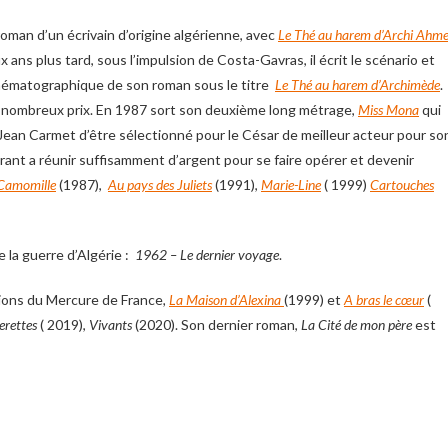
oman d’un écrivain d’origine algérienne, avec
Le Thé au harem d’Archi Ahm
 ans plus tard, sous l’impulsion de Costa-Gavras, il écrit le scénario et
cinématographique de son roman sous le titre
Le Thé au harem d’Archimède
.
e nombreux prix. En 1987 sort son deuxième long métrage,
Miss Mona
qui
ean Carmet d’être sélectionné pour le César de meilleur acteur pour so
irant a réunir suffisamment d’argent pour se faire opérer et devenir
Camomille
(1987),
Au pays des Juliets
(1991),
Marie-Line
( 1999)
Cartouches
e la guerre d’Algérie :
1962 – Le dernier voyage
.
itions du Mercure de France
,
La Maison d’Alexina
(1999)
et
A bras le cœur
(
erettes
( 2019),
Vivants
(2020). Son dernier roman,
La Cité de mon père
est