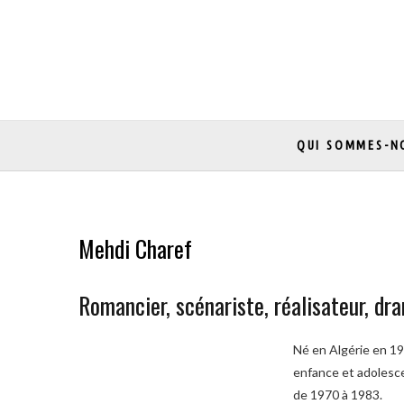
Skip
to
content
QUI SOMMES-N
Mehdi Charef
Romancier, scénariste, réalisateur, dr
Né en Algérie en 195
enfance et adolescen
de 1970 à 1983.