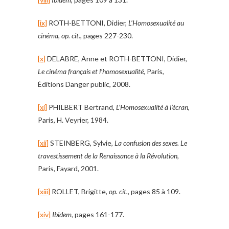
[ix]
ROTH-BETTONI, Didier,
L’Homosexualité au
cinéma
,
op. cit.
, pages 227-230.
[x]
DELABRE, Anne et ROTH-BETTONI, Didier,
Le cinéma français et l’homosexualité
, Paris,
Éditions Danger public, 2008.
[xi]
PHILBERT Bertrand,
L’Homosexualité à l’écran
,
Paris, H. Veyrier, 1984.
[xii]
STEINBERG, Sylvie,
La confusion des sexes. Le
travestissement de la Renaissance à la Révolution
,
Paris, Fayard, 2001.
[xiii]
ROLLET, Brigitte,
op. cit.
, pages 85 à 109.
[xiv]
Ibidem
, pages 161-177.