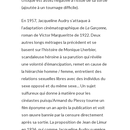
critique est assez négative à l’issue de sa sortie
(ajoutée à un tournage difficile).
En 1957, Jacqueline Audry s’attaque à
l’adaptation cinématographique de
La Garçonne
,
roman de Victor Margueritte de 1922. Deux
autres longs métrages la précèdent et se
basent sur l’histoire de Monique Lherbier,
scandaleuse héroïne à sa parution qui révèle
une volonté d’émancipation, remet en cause de
la hiérarchie homme / femme, entretient des
relations sexuelles libres avec des individus du
sexe opposé et du même sexe… Un sujet
sulfureux qui donne à matière pour les
cinéastes puisqu’Armand du Plessy tourne un
film éponyme un an après la publication et voit
son œuvre bannie par la censure directement
après sa sortie. La proposition de Jean de Limur
en 1936, qui comme Jacqueline Audry suggère