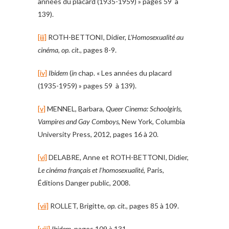
années du placard (1935-1959) » pages 59 à
139).
[iii]
ROTH-BETTONI, Didier,
L’Homosexualité au
cinéma
,
op. cit.
, pages 8-9.
[iv]
Ibidem
(
in
chap. « Les années du placard
(1935-1959) » pages 59 à 139).
[v]
MENNEL, Barbara,
Queer Cinema: Schoolgirls,
Vampires and Gay Comboys
, New York, Columbia
University Press, 2012, pages 16 à 20.
[vi]
DELABRE, Anne et ROTH-BETTONI, Didier,
Le cinéma français et l’homosexualité
, Paris,
Éditions Danger public, 2008.
[vii]
ROLLET, Brigitte,
op. cit.
, pages 85 à 109.
[viii]
Ibidem
, pages 109 à 131.