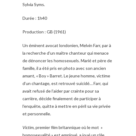
Sylvia Syms.
Durée : 1h40
Production : GB (1961)
Un éminent avocat londonien, Melvin Farr, par à
la recherche d’un maître chanteur qui menace
de dénoncer les homosexuels. Marié et père de
famille, il a été pris en photo avec son ancien
amant, « Boy » Barret. Le jeune homme, victime
d’un chantage, est retrouvé suicidé… Farr, qui
avait refusé de l’aider par crainte pour sa
carrière, décide finalement de participer à
l’enquête, quitte à mettre en péril sa vie privée
et personnelle.
Victim
, premier film britannique où le mot »
homosexualité » est employé, a joué un rôle