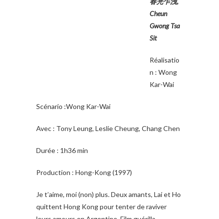
春光乍洩,
Cheun
Gwong Tsa
Sit
Réalisatio
n : Wong
Kar-Wai
Scénario :Wong Kar-Wai
Avec : Tony Leung, Leslie Cheung, Chang Chen
Durée : 1h36 min
Production : Hong-Kong (1997)
Je t’aime, moi (non) plus. Deux amants, Lai et Ho
quittent Hong Kong pour tenter de raviver
leurs amours en Argentine. Film guérilla