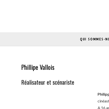
Skip
to
content
QUI SOMMES-N
Phillipe Vallois
Réalisateur et scénariste
Philip
cinéast
A 16 an