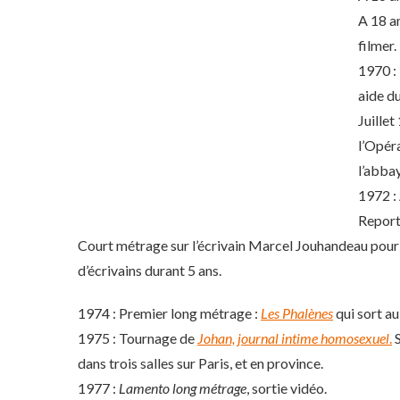
A 18 an
filmer.
1970 :
aide d
Juille
l’Opér
l’abba
1972 :
Report
Court métrage sur l’écrivain Marcel Jouhandeau pour
d’écrivains durant 5 ans.
1974 : Premier long métrage :
Les Phalènes
qui sort au
1975 : Tournage de
Johan, journal intime homosexuel
.
S
dans trois salles sur Paris, et en province.
1977 :
Lamento long métrage
, sortie vidéo.