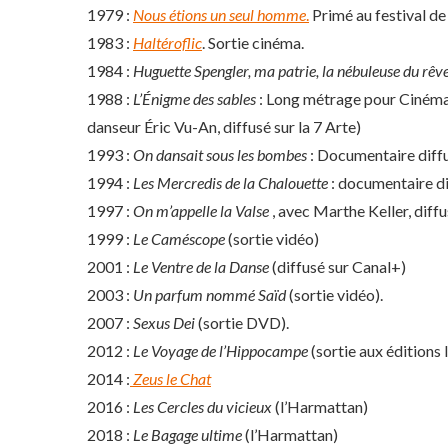
1979 :
Nous étions un seul homme
.
Primé au festival de
1983 :
Haltéroflic
. Sortie cinéma.
1984 :
Huguette Spengler, ma patrie, la nébuleuse du rêv
1988 :
L’Énigme des sables
: Long métrage pour Cinéma 1
danseur Éric Vu-An, diffusé sur la 7 Arte)
1993 :
On dansait sous les bombes
: Documentaire diffus
1994 :
Les Mercredis de la Chalouette
: documentaire di
1997 :
On m’appelle la Valse
, avec Marthe Keller, diffu
1999 :
Le Caméscope
(sortie vidéo)
2001 :
Le Ventre de la Danse
(diffusé sur Canal+)
2003 :
Un parfum nommé Saïd
(sortie vidéo).
2007 :
Sexus Dei
(sortie DVD).
2012 :
Le Voyage de l’Hippocampe
(sortie aux éditions
2014 :
Zeus le Chat
2016 :
Les Cercles du vicieux
(l’Harmattan)
2018 :
Le Bagage ultime
(l’Harmattan)