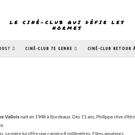
LE CINÉ-CLUB QUI DÉFIE LES
NORMES
OUS?
CINÈ-CLUB 7E GENRE
CINÉ-CLUB RETOUR 
pe Vallois
nait en 1948 à Bordeaux. Dès 11 ans, Philippe rêve d’êtr
e.
s, sa mère lui offre une caméra 8 millimètres. Films amateurs.