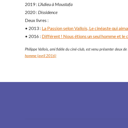
2019 :
L’Adieu à Moustafa
2020 :
Dissidence
Deux livres :
• 2013 :
La Passion selon Vallois, Le cinéaste qui aim
• 2016 :
Différent ! Nous étions un seul homme et le c
Philippe Vallois, ami fidèle du ciné-club, est venu présenter deux de 
homme (avril 2016)