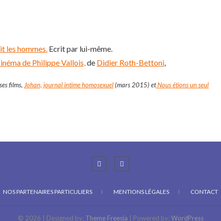
ait les hommes.
Ecrit par lui-même.
inéma de Philippe Vallois,
de
Didier Roth-Bettoni
,
ses films,
Johan, journal intime homosexuel
(mars 2015) et
Nous étions un seul
NOS PARTENAIRES PARTICULIERS
MENTIONS LÉGALES
CONTACT
© 2026
| Designed by:
Theme Freesia
| Powered by:
WordPress